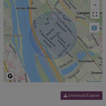
−
Tiles ©
basemap.at
Download Expose