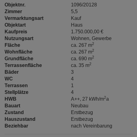
Objektnr.
1096/20128
Zimmer
5,5
Vermarktungsart
Kauf
Objektart
Haus
Kaufpreis
1.750.000,00 €
Nutzungsart
Wohnen
Gewerbe
2
Fläche
ca. 267 m
2
Wohnfläche
ca. 267 m
2
Grundfläche
ca. 690 m
2
Terrassenfläche
ca. 35 m
Bäder
3
WC
4
Terrassen
1
Stellplätze
4
2
HWB
A++, 27 kWh/m
a
Bauart
Neubau
Zustand
Erstbezug
Hauszustand
Erstbezug
Beziehbar
nach Vereinbarung