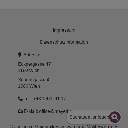
Impressum
Datenschutzinformation
Adresse
Eckpergasse 47
1180 Wien
Schmidgasse 4
1080 Wien
Tel.:
+43 1 479 41 17
E-Mail:
office@mayerl.at
Suchagent anlegen
©
Justimmo / Immobiliensoftware
und
Maklerwebsites