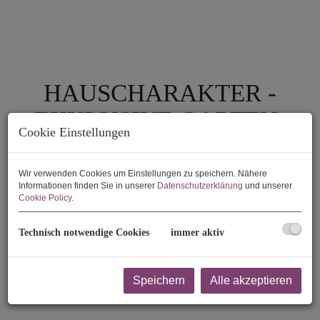
HAUSCHARAKTER -
EXKLUSIVE GARTEN-
Cookie Einstellungen
MAISONETTE MIT
PRIVATEM POOL UND
Wir verwenden Cookies um Einstellungen zu speichern. Nähere
Informationen finden Sie in unserer
Datenschutzerklärung
und unserer
EIGENEM ZUGANG
Cookie Policy
.
1180 Wien
Technisch notwendige Cookies
immer aktiv
Speichern
Alle akzeptieren