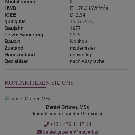
Abstellräume
3
2
HWB
E, 170.3 kWh/m
a
fGEE
D, 2,34
gültig bis
15.07.2027
Baujahr
1977
Letzte Sanierung
2015
Bauart
Neubau
Zustand
modernisiert
Hauszustand
neuwertig
Beziehbar
nach Absprache
KONTAKTIEREN SIE UNS
Daniel Grüner, MSc
Immobilientreuhänder / Prokurist
+43 1 479 41 17 14
daniel.gruener@mayerl.at