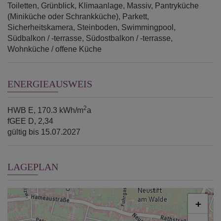
Toiletten
Grünblick
Klimaanlage
Massiv
Pantryküche
(Miniküche oder Schrankküche)
Parkett
Sicherheitskamera
Steinboden
Swimmingpool
Südbalkon / -terrasse
Südostbalkon / -terrasse
Wohnküche / offene Küche
ENERGIEAUSWEIS
2
HWB
E, 170.3 kWh/m
a
fGEE
D, 2,34
gültig bis
15.07.2027
LAGEPLAN
+