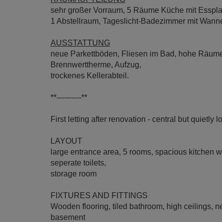
sehr großer Vorraum, 5 Räume Küche mit Esspla
1 Abstellraum, Tageslicht-Badezimmer mit Wanne,
AUSSTATTUNG
neue Parkettböden, Fliesen im Bad, hohe Räume
Brennwerttherme, Aufzug,
trockenes Kellerabteil.
**----------**
First letting after renovation - central but quietly 
LAYOUT
large entrance area, 5 rooms, spacious kitchen 
seperate toilets,
storage room
FIXTURES AND FITTINGS
Wooden flooring, tiled bathroom, high ceilings, 
basement