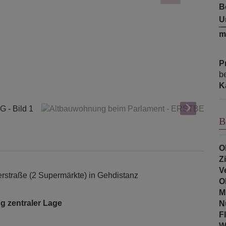
B
U
m
P
b
K
B
O
Z
V
terstraße (2 Supermärkte) in Gehdistanz
O
M
 zentraler Lage
N
F
W