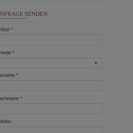
NFRAGE SENDEN
-Mail
nrede
orname
achname
elefon