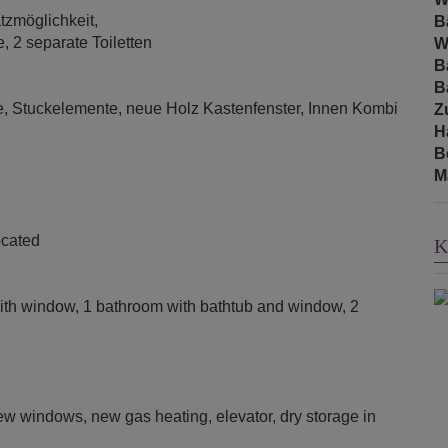
tzmöglichkeit,
B
 2 separate Toiletten
W
B
B
, Stuckelemente, neue Holz Kastenfenster, Innen Kombi
Z
H
B
M
located
K
with window, 1 bathroom with bathtub and window, 2
new windows, new gas heating, elevator, dry storage in