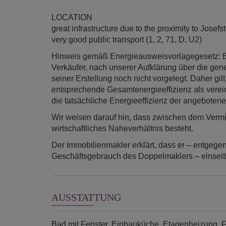
LOCATION
great infrastructure due to the proximity to Jose
very good public transport (1, 2, 71, D, U2)
Hinweis gemäß Energieausweisvorlagegesetz: 
Verkäufer, nach unserer Aufklärung über die gene
seiner Erstellung noch nicht vorgelegt. Daher gi
entsprechende Gesamtenergieeffizienz als verei
die tatsächliche Energieeffizienz der angebotene
Wir weisen darauf hin, dass zwischen dem Vermitt
wirtschaftliches Naheverhältnis besteht.
Der Immobilienmakler erklärt, dass er – entgegen
Geschäftsgebrauch des Doppelmaklers – einseitig 
AUSSTATTUNG
Bad mit Fenster
Einbauküche
Etagenheizung
F