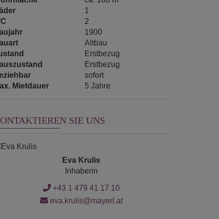
äder
1
C
2
aujahr
1900
auart
Altbau
ustand
Erstbezug
auszustand
Erstbezug
eziehbar
sofort
ax. Mietdauer
5 Jahre
ONTAKTIEREN SIE UNS
Eva Krulis
Inhaberin
+43 1 479 41 17 10
eva.krulis@mayerl.at