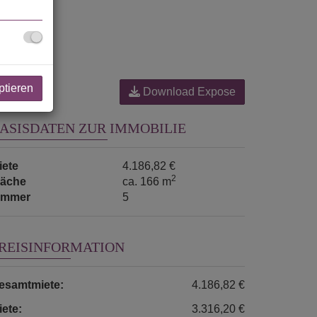
ptieren
Download Expose
ASISDATEN ZUR IMMOBILIE
iete
4.186,82 €
2
läche
ca. 166 m
immer
5
REISINFORMATION
esamtmiete:
4.186,82 €
iete:
3.316,20 €