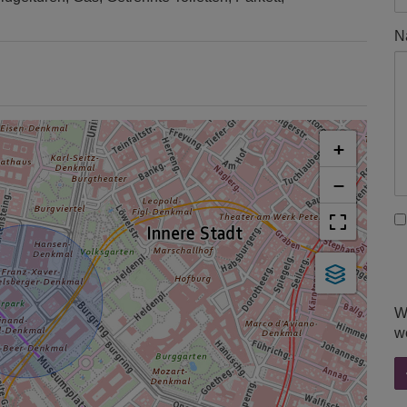
N
+
−
W
w