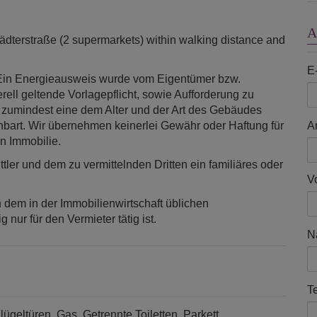
A
fstädterstraße (2 supermarkets) within walking distance and
E
Ein Energieausweis wurde vom Eigentümer bzw.
rell geltende Vorlagepflicht, sowie Aufforderung zu
lt zumindest eine dem Alter und der Art des Gebäudes
nbart. Wir übernehmen keinerlei Gewähr oder Haftung für
A
n Immobilie.
ler und dem zu vermittelnden Dritten ein familiäres oder
V
 dem in der Immobilienwirtschaft üblichen
nur für den Vermieter tätig ist.
N
T
lügeltüren
Gas
Getrennte Toiletten
Parkett