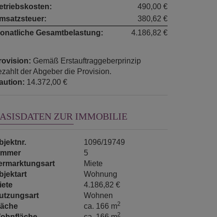
etriebskosten:
490,00 €
msatzsteuer:
380,62 €
onatliche Gesamtbelastung:
4.186,82 €
rovision:
Gemäß Erstauftraggeberprinzip
ezahlt der Abgeber die Provision.
aution:
14.372,00 €
ASISDATEN ZUR IMMOBILIE
bjektnr.
1096/19749
immer
5
ermarktungsart
Miete
bjektart
Wohnung
iete
4.186,82 €
utzungsart
Wohnen
2
läche
ca. 166 m
2
ohnfläche
ca. 166 m